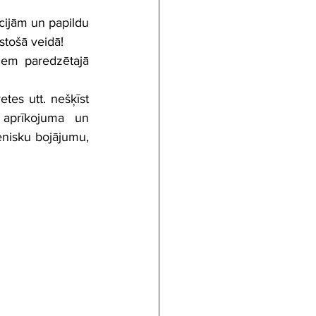
ācijām un papildu 
stošā veidā!
iem paredzētajā 
tes utt. nešķīst 
aprīkojuma un 
nisku bojājumu, 