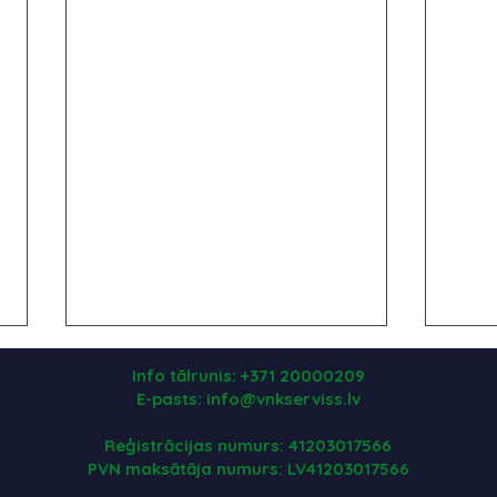
Info tālrunis: +371 20000209
E-pasts: info@vnkserviss.lv
Reģistrācijas numurs: 41203017566
PVN maksātāja numurs: LV41203017566