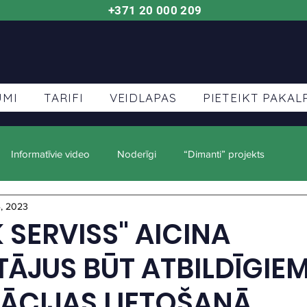
+371 20 000 209
UMI
TARIFI
VEIDLAPAS
PIETEIKT PAKA
Informatīvie video
Noderīgi
“Dimanti” projekts
, 2023
K SERVISS" AICINA
TĀJUS BŪT ATBILDĪGIE
ĀCIJAS LIETOŠANĀ