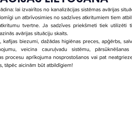
dina: lai izvairītos no kanalizācijas sistēmas avārijas situ
mīgi un atbrīvosimies no sadzīves atkritumiem tiem atbil
kritumu tvertne. Ja sadzīves priekšmeti tiek utilizēti t
azinās avārijas situāciju skaits.
ļa, kafijas biezumi, dažādas higiēnas preces, apģērbs, salve
ņojumu, veicina cauruļvadu sistēmu, pārsūknēšanas 
as procesu aprīkojuma nosprostošanos vai pat neatgrieze
, tāpēc aicinām būt atbildīgiem!