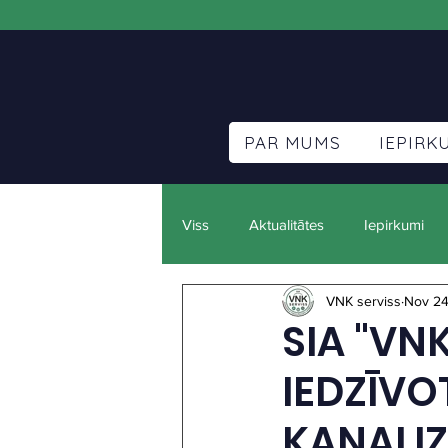
PAR MUMS
IEPIRK
Viss
Aktualitātes
Iepirkumi
VNK serviss
Nov 24
SIA "VN
IEDZĪVO
KANALIZ