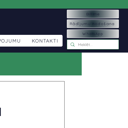
Bill.me
Rādījumu nodošana
WhatsApp
LPOJUMU
KONTAKTI
M