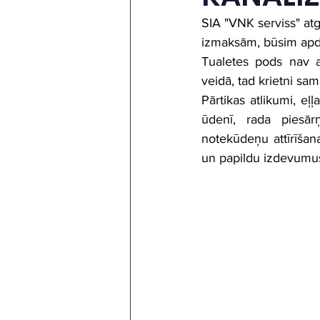
SIA "VNK serviss" atgā
izmaksām, būsim apdo
Tualetes pods nav at
veidā, tad krietni sam
Pārtikas atlikumi, eļ
ūdenī, rada piesār
notekūdeņu attīrīšan
un papildu izdevumus