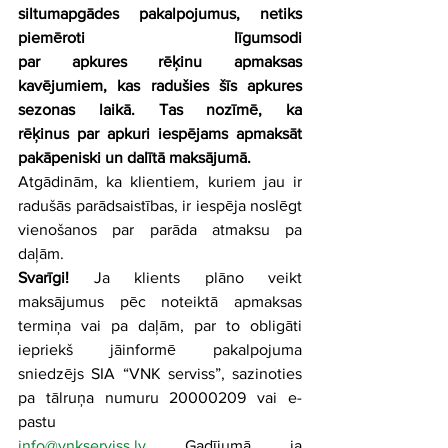
siltumapgādes pakalpojumus, netiks 
piemēroti līgumsodi 
par apkures rēķinu apmaksas 
kavējumiem, kas radušies šīs apkures 
sezonas laikā. Tas nozīmē, ka 
rēķinus par apkuri iespējams apmaksāt 
pakāpeniski un dalītā maksājumā.
Atgādinām, ka klientiem, kuriem jau ir 
radušās parādsaistības, ir iespēja noslēgt 
vienošanos par parāda atmaksu pa 
daļām.
Svarīgi! 
Ja klients plāno veikt 
maksājumus pēc noteiktā apmaksas 
termiņa vai pa daļām, par to obligāti 
iepriekš jāinformē pakalpojuma 
sniedzējs SIA “VNK serviss”, sazinoties 
pa tālruņa numuru 20000209 vai e-
pastu 
info@vnkserviss.lv
. Gadījumā, ja 