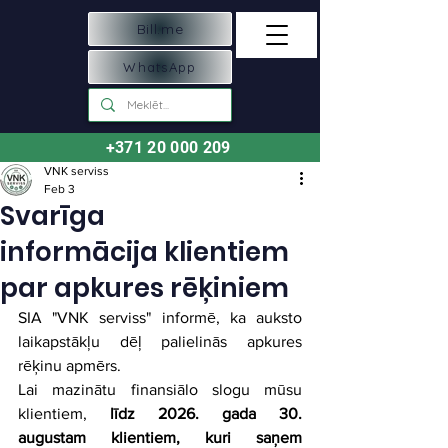
Bill.me
WhatsApp
+371 20 000 209
VNK serviss
Feb 3
Svarīga
informācija klientiem
par apkures rēķiniem
SIA "VNK serviss" informē, ka auksto 
laikapstākļu dēļ palielinās apkures 
rēķinu apmērs.
Lai mazinātu finansiālo slogu mūsu 
klientiem,
 līdz 2026. gada 30. 
augustam klientiem, kuri saņem 