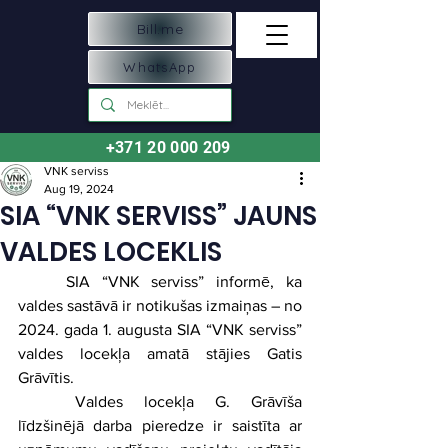
Bill.me
WhatsApp
+371 20 000 209
VNK serviss
Aug 19, 2024
SIA “VNK SERVISS” JAUNS
VALDES LOCEKLIS
	SIA “VNK serviss” informē, ka 
valdes sastāvā ir notikušas izmaiņas – no 
2024. gada 1. augusta SIA “VNK serviss” 
valdes locekļa amatā stājies Gatis 
Grāvītis.
	Valdes locekļa G. Grāvīša 
līdzšinējā darba pieredze ir saistīta ar 