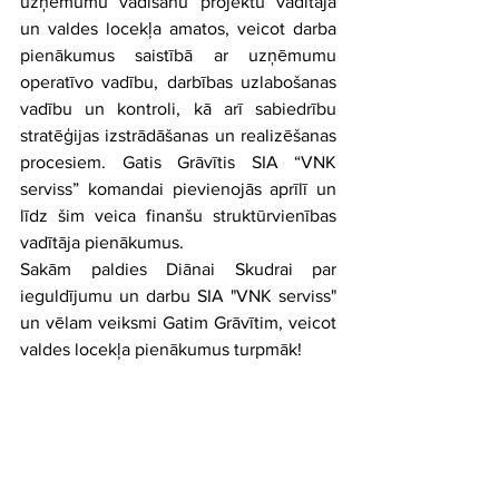
uzņēmumu vadīšanu projektu vadītāja 
un valdes locekļa amatos, veicot darba 
pienākumus saistībā ar uzņēmumu 
operatīvo vadību, darbības uzlabošanas 
vadību un kontroli, kā arī sabiedrību 
stratēģijas izstrādāšanas un realizēšanas 
procesiem. Gatis Grāvītis SIA “VNK 
serviss” komandai pievienojās aprīlī un 
līdz šim veica finanšu struktūrvienības 
vadītāja pienākumus.
Sakām paldies Diānai Skudrai par 
ieguldījumu un darbu SIA "VNK serviss" 
un vēlam veiksmi Gatim Grāvītim, veicot 
valdes locekļa pienākumus turpmāk!