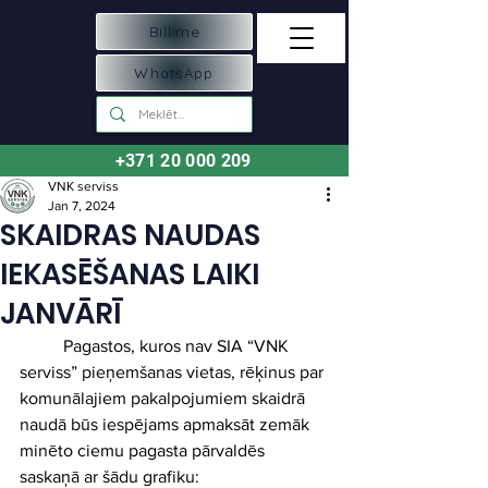
Bill.me
WhatsApp
+371 20 000 209
VNK serviss
Jan 7, 2024
SKAIDRAS NAUDAS
IEKASĒŠANAS LAIKI
JANVĀRĪ
	Pagastos, kuros nav SIA “VNK 
serviss” pieņemšanas vietas, rēķinus par 
komunālajiem pakalpojumiem skaidrā 
naudā būs iespējams apmaksāt zemāk 
minēto ciemu pagasta pārvaldēs 
saskaņā ar šādu grafiku: