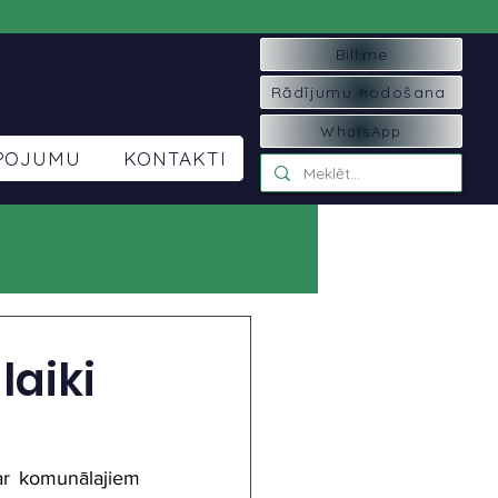
Bill.me
Rādījumu nodošana
WhatsApp
LPOJUMU
KONTAKTI
laiki