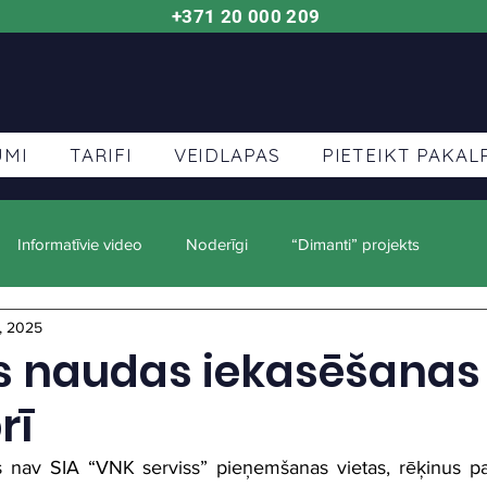
+371 20 000 209
UMI
TARIFI
VEIDLAPAS
PIETEIKT PAKA
Informatīvie video
Noderīgi
“Dimanti” projekts
, 2025
s naudas iekasēšanas 
rī