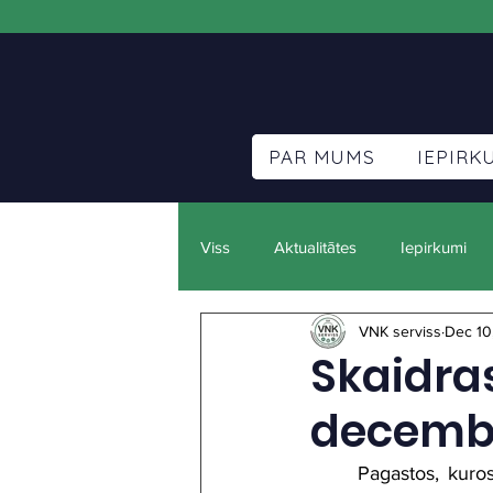
PAR MUMS
IEPIRK
Viss
Aktualitātes
Iepirkumi
VNK serviss
Dec 10
Skaidra
decemb
	Pagastos, kuros nav SIA “VNK serviss” pieņemšanas vietas, rēķinus par komunālajiem 