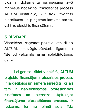
Līdz ar dokumentu iesniegšanu 2–6 
mēnešus notiek to izskatīšanas process 
ALTUM institūcijā, kur tiek izvērtēts 
pieteikums un pieņemts lēmums par to, 
vai tiks piešķirts finansējums.
5. BŪVDARBI
Visbeidzot, saņemot pozitīvu atbildi no 
ALTUM, tiek slēgts būvdarbu līgums un 
īstenoti veicamie nama labiekārtošanas 
darbi. 
Lai gan soļi šķiet vienkārši, ALTUM 
projektu finansējuma piesaistes process 
ir laikietilpīgs un samērā sarežģīts, kā arī 
tam ir nepieciešamas profesionālās 
zināšanas un pieredze. Aplūkojot 
finansējuma piesaistīšanas procesu, ir 
redzams, ka no pirmā soļa līdz 