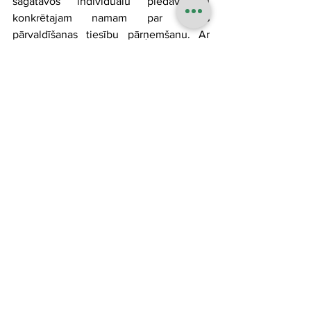
sagatavos individuālu piedāvājumu 
konkrētajam namam par mājas 
pārvaldīšanas tiesību pārņemšanu. Ar 
SIA “VNK serviss” ir iespējams 
sazināties, rakstot uz 
info@vnkserviss.lv
vai arī nosūtot pieprasījumu 
šeit
.