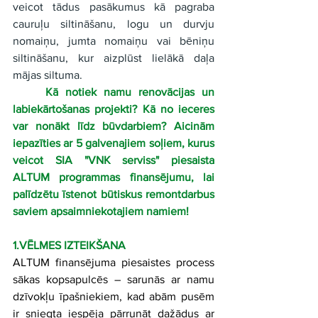
veicot tādus pasākumus kā pagraba 
cauruļu siltināšanu, logu un durvju 
nomaiņu, jumta nomaiņu vai bēniņu 
siltināšanu, kur aizplūst lielākā daļa 
mājas siltuma.
Kā notiek namu renovācijas un 
labiekārtošanas projekti? Kā no ieceres 
var nonākt līdz būvdarbiem? Aicinām 
iepazīties ar 5 galvenajiem soļiem, kurus 
veicot SIA "VNK serviss" piesaista 
ALTUM programmas finansējumu, lai 
palīdzētu īstenot būtiskus remontdarbus 
saviem apsaimniekotajiem namiem!
1.VĒLMES IZTEIKŠANA
ALTUM finansējuma piesaistes process 
sākas kopsapulcēs – sarunās ar namu 
dzīvokļu īpašniekiem, kad abām pusēm 
ir sniegta iespēja pārrunāt dažādus ar 