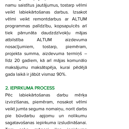
namu saistītus jautājumus, tostarp vēlmi 
veikt labiekārtošanas darbus. Izsakot 
vēlmi veikt remontdarbus ar ALTUM 
programmas palīdzību, kopsapulcēs arī 
tiek pārrunāta daudzdzīvokļu mājas 
atbilstība ALTUM aizdevuma 
nosacījumiem, tostarp, piemēram, 
projekta summa, aizdevuma termiņš – 
līdz 20 gadiem, kā arī mājas komunālo 
maksājumu maksātspēja, kurai pēdējā 
gada laikā ir jābūt vismaz 90%.
2. IEPIRKUMA PROCESS
Pēc labiekārtošanas darbu mērķa 
izvirzīšanas, piemēram, nosakot vēlmi 
veikt jumta seguma nomaiņu, norit darbs 
pie būvdarbu apjomu un nolikumu 
sagatavošanas iepirkuma izsludināšanai. 