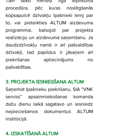
Tam seko mēnesi ilga iepirkuma 
procedūra, pēc kuras noslēgšanās 
kopsapulcē dzīvokļu īpašnieki lemj par 
to, vai pieteikties ALTUM aizdevuma 
programmai, balsojot par projekta 
realizāciju un aizdevuma saņemšanu. Ja 
daudzdzīvokļu namā ir arī pašvaldības 
dzīvokļi, tad papildus ir jāsaņem arī 
piekrišanas apliecinājums no 
pašvaldības.
3. PROJEKTA IESNIEGŠANA ALTUM
Saņemot īpašnieku piekrišanu, SIA “VNK 
serviss” apsaimniekošanas komanda 
dažu dienu laikā sagatavo un iesniedz 
nepieciešamos dokumentus ALTUM 
institūcijā.
4. IZSKATĪŠANĀ ALTUM