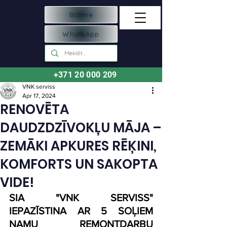
Bill.me
WhatsApp
+371 20 000 209
VNK serviss
Apr 17, 2024
RENOVĒTA
DAUDZDZĪVOKĻU MĀJA –
ZEMĀKI APKURES RĒĶINI,
KOMFORTS UN SAKOPTA
VIDE!
SIA "VNK SERVISS" 
IEPAZĪSTINA AR 5 SOĻIEM 
NAMU REMONTDARBU 