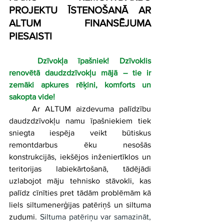
PROJEKTU ĪSTENOŠANĀ AR 
ALTUM FINANSĒJUMA 
PIESAISTI
Dzīvokļa īpašniek! Dzīvoklis 
renovētā daudzdzīvokļu mājā – tie ir 
zemāki apkures rēķini, komforts un 
sakopta vide! 
Ar ALTUM aizdevuma palīdzību 
daudzdzīvokļu namu īpašniekiem tiek 
sniegta iespēja veikt būtiskus 
remontdarbus ēku nesošās 
konstrukcijās, iekšējos inženiertīklos un 
teritorijas labiekārtošanā, tādējādi 
uzlabojot māju tehnisko stāvokli, kas 
palīdz cīnīties pret tādām problēmām kā 
liels siltumenerģijas patēriņš un siltuma 
zudumi. 
Siltuma patēriņu var samazināt, 