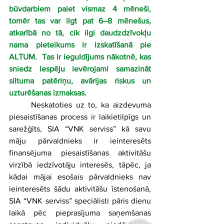
būvdarbiem paiet vismaz 4 mēneši, 
tomēr tas var ilgt pat 6–8 mēnešus, 
atkarībā no tā, cik ilgi daudzdzīvokļu 
nama pieteikums ir izskatīšanā pie 
ALTUM.
Tas ir ieguldījums nākotnē, kas 
sniedz iespēju ievērojami samazināt 
siltuma patēriņu, avārijas riskus un 
uzturēšanas izmaksas. 
Neskatoties uz to, ka aizdevuma 
piesaistīšanas process ir laikietilpīgs un 
sarežģīts, SIA “VNK serviss” kā savu 
māju pārvaldnieks ir ieinteresēts 
finansējuma piesaistīšanas aktivitāšu 
virzībā iedzīvotāju interesēs, tāpēc, ja 
kādai mājai esošais pārvaldnieks nav 
ieinteresēts šādu aktivitāšu īstenošanā, 
SIA “VNK serviss” speciālisti pāris dienu 
laikā pēc pieprasījuma saņemšanas 