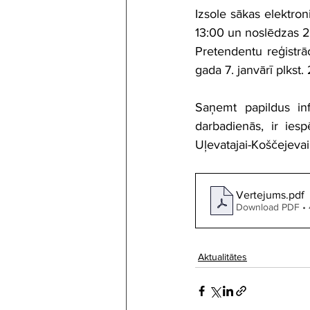
Izsole sākas elektron
13:00 un noslēdzas 20
Pretendentu reģistrā
gada 7. janvārī plkst.
Saņemt papildus inf
darbadienās, ir iesp
Uļevatajai-Koščejevai
Vertejums
.pdf
Download PDF •
Aktualitātes