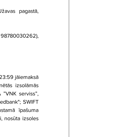
žavas pagastā, 
 98780030262), 
 23:59 jāiemaksā 
ētās izsolāmās 
 ”VNK serviss”, 
edbank"; SWIFT 
stamā īpašuma 
, nosūta izsoles 