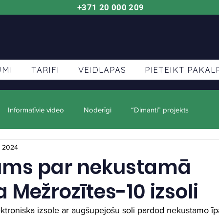
+371 20 000 209
UMI
TARIFI
VEIDLAPAS
PIETEIKT PAKA
Informatīvie video
Noderīgi
“Dimanti” projekts
, 2024
ums par nekustamā
Mežrozītes-10 izsoli
ektroniskā izsolē ar augšupejošu soli pārdod nekustamo ī