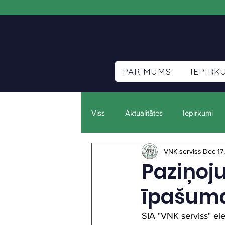
PAR MUMS
IEPIRK
Viss
Aktualitātes
Iepirkumi
VNK serviss
Dec 17
Paziņoj
īpašuma 
SIA "VNK serviss" el