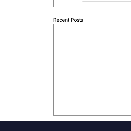
Recent Posts
​I​zsludināta cenu aptauj​a