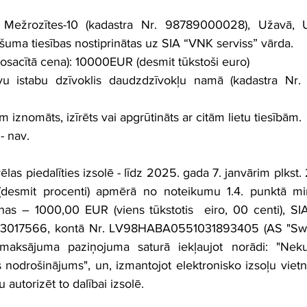
 Mežrozītes-10 (kadastra Nr. 98789000028), Užavā, U
šuma tiesības nostiprinātas uz SIA “VNK serviss” vārda.
nosacītā cena): 10000EUR (desmit tūkstoši euro)
ivu istabu dzīvoklis daudzdzīvokļu namā (kadastra Nr.
iznomāts, izīrēts vai apgrūtināts ar citām lietu tiesībām.
- nav.
las piedalīties izsolē - līdz 2025. gada 7. janvārim plkst.
desmit procenti) apmērā no noteikumu 1.4. punktā min
as – 1000,00 EUR (viens tūkstotis  eiro, 00 centi), SIA
1203017566, kontā Nr. LV98HABA0551031893405 (AS "Sw
aksājuma paziņojuma saturā iekļaujot norādi: "Neku
 nodrošinājums", un, izmantojot elektronisko izsoļu vietni
autorizēt to dalībai izsolē.