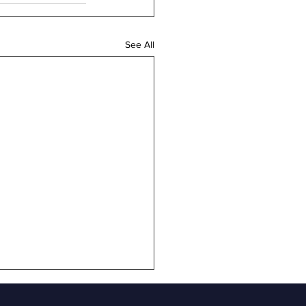
See All
sludināta cenu aptauj​a