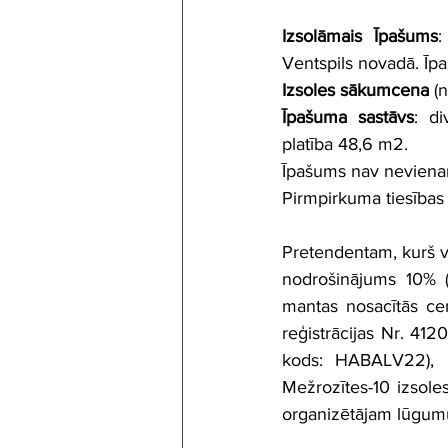
Izsolāmais Īpašums
:
Ventspils novadā. Īpa
Izsoles sākumcena
 (
Īpašuma sastāvs
: d
platība 48,6 m2.
Īpašums nav nevienam 
Pirmpirkuma tiesības 
Pretendentam, kurš vē
nodrošinājums 10% (
mantas nosacītās cen
reģistrācijas Nr. 4
kods: HABALV22), m
Mežrozītes-10 izsoles
organizētājam lūgumu 