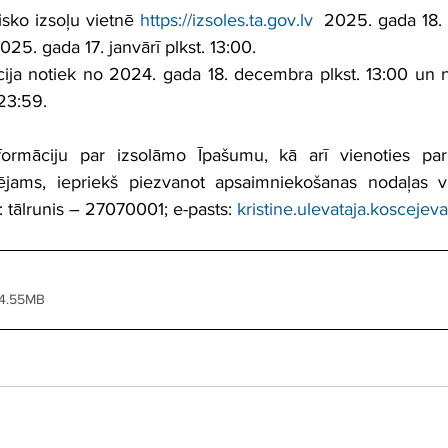
isko izsoļu vietnē 
https://izsoles.ta.gov.lv
  2025. gada 18. 
25. gada 17. janvārī plkst. 13:00.
cija notiek no 2024. gada 18. decembra plkst. 13:00 un 
 23:59.
ormāciju par izsolāmo Īpašumu, kā arī vienoties par 
ējams, iepriekš piezvanot apsaimniekošanas nodaļas vadī
: tālrunis – 27070001; e-pasts: 
kristine.ulevataja.koscejev
 4.55MB