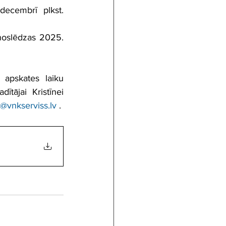
decembrī  plkst. 
noslēdzas 2025. 
apskates laiku 
tājai Kristīnei 
a@vnkserviss.lv
 .