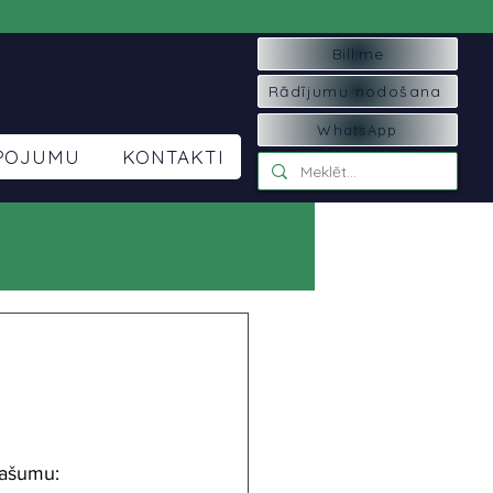
Bill.me
Rādījumu nodošana
WhatsApp
LPOJUMU
KONTAKTI
pašumu: