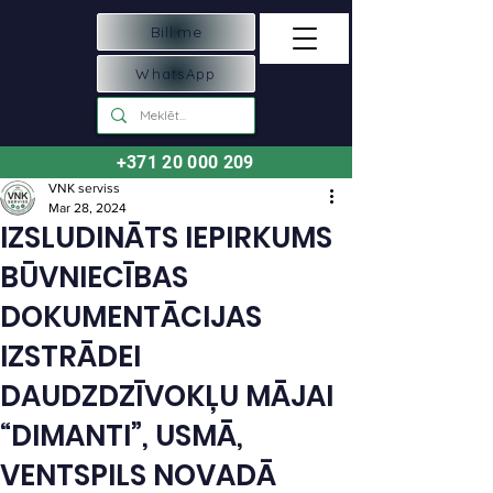
Bill.me
WhatsApp
+371 20 000 209
VNK serviss
Mar 28, 2024
IZSLUDINĀTS IEPIRKUMS
BŪVNIECĪBAS
DOKUMENTĀCIJAS
IZSTRĀDEI
DAUDZDZĪVOKĻU MĀJAI
“DIMANTI”, USMĀ,
VENTSPILS NOVADĀ