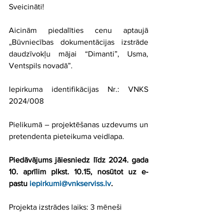
Sveicināti!
Aicinām piedalīties cenu aptaujā 
„Būvniecības dokumentācijas izstrāde 
daudzīvokļu mājai “Dimanti”, Usma, 
Ventspils novadā”.
Iepirkuma identifikācijas Nr.: VNKS 
2024/008
Pielikumā – projektēšanas uzdevums un 
pretendenta pieteikuma veidlapa.
Piedāvājums jāiesniedz līdz 2024. gada 
10. aprīlim plkst. 10.15, nosūtot uz e-
pastu 
iepirkumi@vnkserviss.lv
.
Projekta izstrādes laiks: 3 mēneši