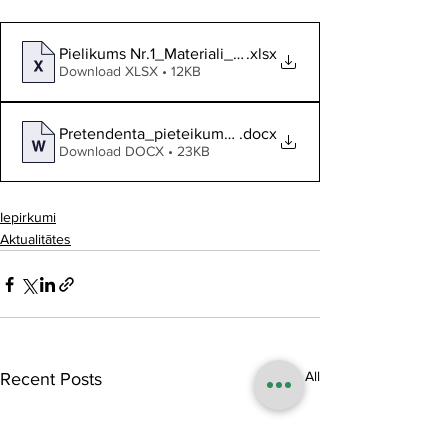
Pielikums Nr.1_Materiali_Rigas aditajs_IIVNKS_2026_0
.xlsx
Download XLSX • 12KB
Pretendenta_pieteikums_VNKS_2026_010_
.docx
Download DOCX • 23KB
Iepirkumi
Aktualitātes
See All
Recent Posts