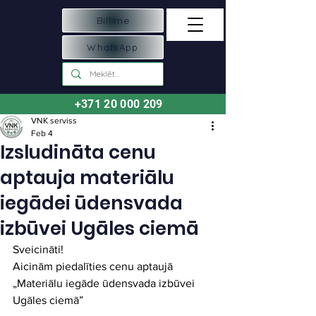
Bill.me
WhatsApp
+371 20 000 209
VNK serviss
Feb 4
​Izsludināta cenu
aptauja materiālu
iegādei ūdensvada
izbūvei Ugāles ciemā
Sveicināti!
Aicinām piedalīties cenu aptaujā 
„Materiālu iegāde ūdensvada izbūvei 
Ugāles ciemā”