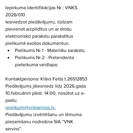
Iepirkuma identifikācijas Nr.: VNKS 
2026/010
Iesniedzot piedāvājumu, lūdzam 
pievienot aizpildītus un ar drošu 
elektronisko parakstu parakstītus 
pielikumā esošos dokumentus:
Pielikums Nr.1 - Materiālu saraksts;
Pielikums Nr.2 - Pretendenta 
pieteikuma veidlapa;
Kontaktpersona: Klāvs Felšs t.26512853
Piedāvājums jāiesniedz līdz 2026.gada 
10.februārim plkst. 14:00, nosūtot uz e-
pastu
iepirkumi@vnkserviss.lv
.
Piedāvājumu izvērtēšanu un lēmuma 
pieņemšanu nodrošina SIA “VNK 
serviss".