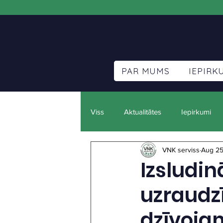
PAR MUMS
IEPIRK
Viss
Aktualitātes
Iepirkumi
VNK serviss
Aug 25
Izsludi
uzraudz
dzīvoja