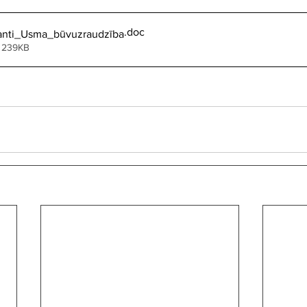
.doc
nti_Usma_būvuzraudzība
 239KB