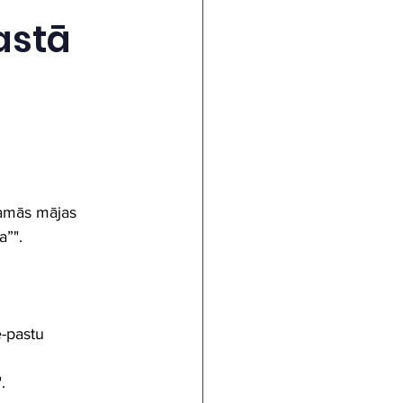
astā
amās mājas 
a”".
-pastu 
.