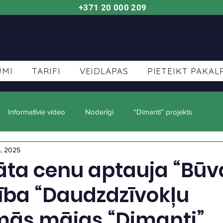
+371 20 000 209
UMI
TARIFI
VEIDLAPAS
PIETEIKT PAKA
Informatīvie video
Noderīgi
“Dimanti” projekts
, 2025
nāta cenu aptauja “Bū
ība “Daudzdzīvokļu
mās mājas “Dimanti”,