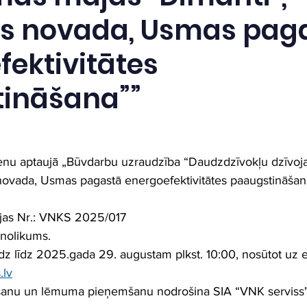
ls novada, Usmas pag
fektivitātes
ināšana””
cenu aptaujā „Būvdarbu uzraudzība “Daudzdzīvokļu dzīvoj
 novada, Usmas pagastā energoefektivitātes paaugstināšan
cijas Nr.: VNKS 2025/017
 nolikums.
dz līdz 2025.gada 29. augustam plkst. 10:00, nosūtot uz e
.lv
šanu un lēmuma pieņemšanu nodrošina SIA “VNK serviss"