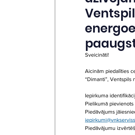
Ventspi
energoe
paaugst
Sveicināti!
Aicinām piedalīties 
“Dimanti”, Ventspils
Iepirkuma identifikā
Pielikumā pievienots
Piedāvājums jāiesnie
iepirkumi@vnkserviss
Piedāvājumu izvērtē