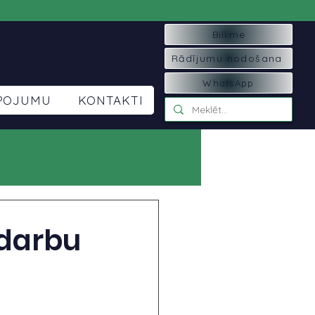
Bill.me
Rādījumu nodošana
WhatsApp
LPOJUMU
KONTAKTI
vdarbu