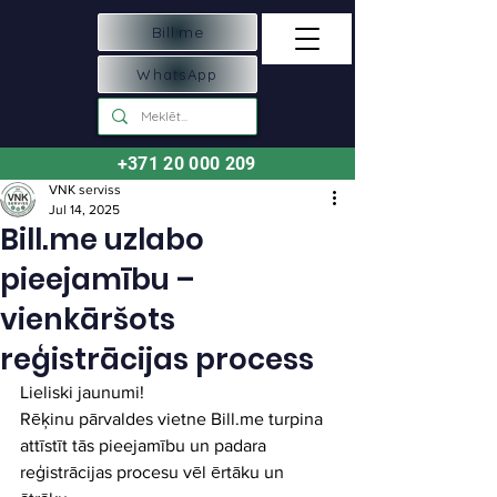
Bill.me
WhatsApp
+371 20 000 209
VNK serviss
Jul 14, 2025
Bill.me uzlabo
pieejamību –
vienkāršots
reģistrācijas process
Lieliski jaunumi!
Rēķinu pārvaldes vietne 
Bill.me
 turpina 
attīstīt tās pieejamību un padara 
reģistrācijas procesu vēl ērtāku un 