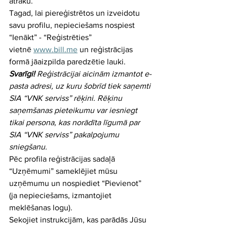
ātrāku.
Tagad, lai piereģistrētos un izveidotu 
savu profilu, nepieciešams nospiest 
“Ienākt” - “Reģistrēties” 
vietnē 
www.bill.me
 un reģistrācijas 
formā jāaizpilda paredzētie lauki. 
Svarīgi!
 Reģistrācijai aicinām izmantot e-
pasta adresi, uz kuru šobrīd tiek saņemti 
SIA “VNK serviss” rēķini. Rēķinu 
saņemšanas pieteikumu var iesniegt 
tikai persona, kas norādīta līgumā par 
SIA “VNK serviss” pakalpojumu 
sniegšanu.
Pēc profila reģistrācijas sadaļā 
“Uzņēmumi” sameklējiet mūsu 
uzņēmumu un nospiediet “Pievienot” 
(ja nepieciešams, izmantojiet 
meklēšanas logu). 
Sekojiet instrukcijām, kas parādās Jūsu 