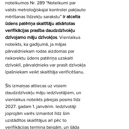
noteikumos Nr. 289 “Noteikumi par 
valsts metroloģiskajai kontrolei pakļauto 
mērīšanas līdzekļu sarakstu”
 ir atcelta 
ūdens patēriņa skaitītāju atkārtotas 
verifikācijas prasība daudzdzīvokļu 
dzīvojamo māju dzīvokļos
. Vienlaikus 
noteikts, ka gadījumā, ja mājas 
pārvaldniekam rodas aizdomas par 
nekorektu ūdens patēriņa uzskaiti 
dzīvoklī, pārvaldnieks var prasīt dzīvokļa 
īpašniekam veikt skaitītāja verificēšanu. 
Šīs izmaiņas attiecas uz visiem 
daudzdzīvokļu māju iedzīvotājiem, un 
vienlaikus noteikts pārejas posms līdz 
2027. gadam 1. janvārim. Iedzīvotāji 
joprojām varēs izmantot līdz šim 
uzstādītos skaitītājus arī pēc to 
verifikācijas termiņa beigām, un šāda 