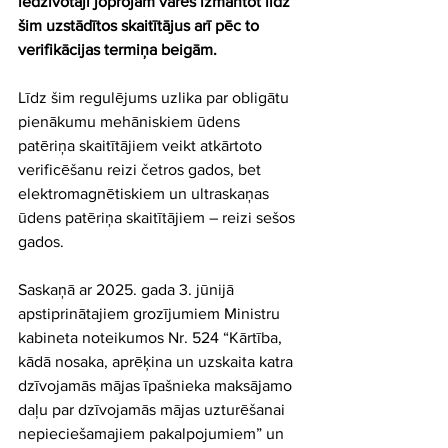
iedzīvotāji joprojām varēs izmantot līdz 
šim uzstādītos skaitītājus arī pēc to 
verifikācijas termiņa beigām.
Līdz šim regulējums uzlika par obligātu 
pienākumu mehāniskiem ūdens 
patēriņa skaitītājiem veikt atkārtoto 
verificēšanu reizi četros gados, bet 
elektromagnētiskiem un ultraskaņas 
ūdens patēriņa skaitītājiem – reizi sešos 
gados. 
Saskaņā ar 2025. gada 3. jūnijā 
apstiprinātajiem grozījumiem Ministru 
kabineta noteikumos Nr. 524 “Kārtība, 
kādā nosaka, aprēķina un uzskaita katra 
dzīvojamās mājas īpašnieka maksājamo 
daļu par dzīvojamās mājas uzturēšanai 
nepieciešamajiem pakalpojumiem” un 