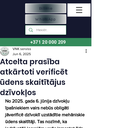
Bill.me
WhatsApp
+371 20 000 209
VNK serviss
Jun 6, 2025
Atcelta prasība
atkārtoti verificēt
ūdens skaitītājus
dzīvokļos
No 2025. gada 6. jūnija dzīvokļu 
īpašniekiem vairs nebūs obligāti 
jāverificē dzīvoklī uzstādītie mehāniskie 
ūdens skaitītāji. Tas nozīmē, ka 