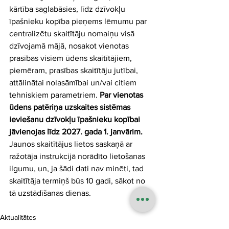
kārtība saglabāsies, līdz dzīvokļu 
īpašnieku kopība pieņems lēmumu par 
centralizētu skaitītāju nomaiņu visā 
dzīvojamā mājā, nosakot vienotas 
prasības visiem ūdens skaitītājiem, 
piemēram, prasības skaitītāju jutībai, 
attālinātai nolasāmībai un/vai citiem 
tehniskiem parametriem. 
Par vienotas 
ūdens patēriņa uzskaites sistēmas 
ieviešanu dzīvokļu īpašnieku kopībai 
jāvienojas līdz 2027. gada 1. janvārim.
Jaunos skaitītājus lietos saskaņā ar 
ražotāja instrukcijā norādīto lietošanas 
ilgumu, un, ja šādi dati nav minēti, tad 
skaitītāja termiņš būs 10 gadi, sākot no 
tā uzstādīšanas dienas.
Aktualitātes