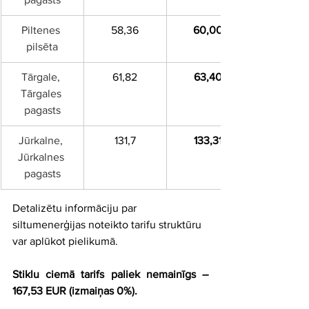
Piltenes 
58,36
60,00
pilsēta
Tārgale, 
61,82
63,40
Tārgales 
pagasts
Jūrkalne, 
131,7
133,31
Jūrkalnes 
pagasts
Detalizētu informāciju par 
siltumenerģijas noteikto tarifu struktūru 
var aplūkot pielikumā.
Stiklu ciemā tarifs paliek nemainīgs – 
167,53 EUR (izmaiņas 0%).