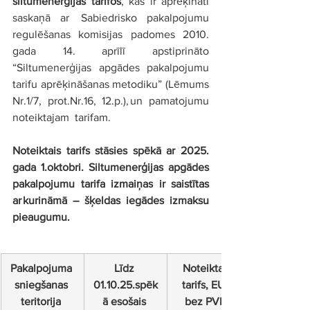
siltumenerģijas tarifos
, kas ir aprēķināti 
saskaņā ar  Sabiedrisko pakalpojumu 
regulēšanas komisijas padomes 2010. 
gada 14. aprīlī apstiprināto 
“Siltumenerģijas apgādes pakalpojumu 
tarifu aprēķināšanas metodiku” (Lēmums 
Nr.1/7, 
prot.Nr
.16, 12.p.), un pamatojumu 
noteiktajam  tarifam.
Noteiktais tarifs stāsies spēkā ar 2025. 
gada 1.oktobri. Siltumenerģijas apgādes 
pakalpojumu tarifa izmaiņas ir saistītas 
ar kurināmā – šķeldas iegādes izmaksu 
pieaugumu.  
Pakalpojuma 
Līdz 
Noteiktais 
sniegšanas 
01.10.25.spēk
tarifs, EUR 
teritorija 
ā esošais 
bez PVN, 