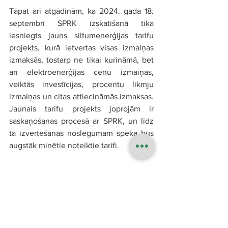
Tāpat arī atgādinām, ka 2024. gada 18. 
septembrī SPRK izskatīšanā tika 
iesniegts jauns siltumenerģijas tarifu 
projekts, kurā ietvertas visas izmaiņas 
izmaksās, tostarp ne tikai kurināmā, bet 
arī elektroenerģijas cenu izmaiņas, 
veiktās investīcijas, procentu likmju 
izmaiņas un citas attiecināmās izmaksas. 
Jaunais tarifu projekts joprojām ir 
saskaņošanas procesā ar SPRK, un līdz 
tā izvērtēšanas noslēgumam spēkā būs 
augstāk minētie noteiktie tarifi.
.pdf
Siltumenerģijas apgādes noteikto (gala) tarifu struktūra
Download PDF • 119KB