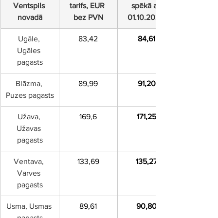
Ventspils 
tarifs, EUR 
spēkā ar 
novadā
bez PVN
01.10.2025.
Ugāle, 
83,42
84,61
Ugāles 
pagasts
Blāzma, 
89,99
91,20
Puzes pagasts
Užava, 
169,6
171,25
Užavas 
pagasts
Ventava, 
133,69
135,27
Vārves 
pagasts
Usma, Usmas 
89,61
90,80
pagasts