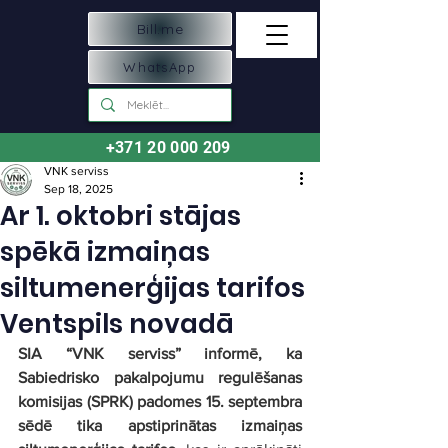
Bill.me
WhatsApp
+371 20 000 209
VNK serviss
Sep 18, 2025
Ar 1. oktobri stājas
spēkā izmaiņas
siltumenerģijas tarifos
Ventspils novadā
SIA “VNK serviss” informē, ka 
Sabiedrisko pakalpojumu regulēšanas 
komisijas (SPRK) padomes 15. septembra 
sēdē tika apstiprinātas izmaiņas 