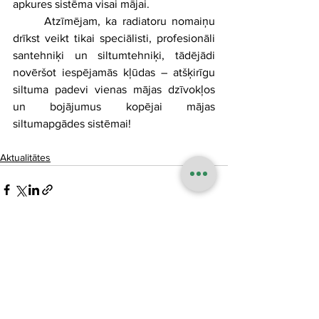
apkures sistēma visai mājai.
	Atzīmējam, ka radiatoru nomaiņu 
drīkst veikt tikai speciālisti, profesionāli 
santehniķi un siltumtehniķi, tādējādi 
novēršot iespējamās kļūdas – atšķirīgu 
siltuma padevi vienas mājas dzīvokļos 
un bojājumus kopējai mājas 
siltumapgādes sistēmai!
Aktualitātes
See All
Recent Posts