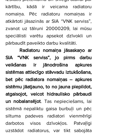
kārtību, kādā ir veicama radiatoru 
nomaiņa. Pēc radiatoru nomaiņas ir 
atkārtoti jāsazinās ar SIA “VNK serviss”, 
zvanot uz tālruni 20000209, lai mūsu 
speciālisti varētu apsekot dzīvokli un 
pārbaudīt paveikto darbu kvalitāti.
Radiatoru nomaiņa jāsaskaņo ar 
SIA “VNK serviss”, jo pirms darbu 
veikšanas ir jānodrošina apkures 
sistēmas attiecīgo stāvvadu iztukšošana, 
bet pēc radiatora nomaiņas – apkures 
sistēmu jāatjauno, to no jauna piepildot, 
atgaisojot, veicot hidraulisko pārbaudi 
un nobalansējot
. Tas nepieciešams, lai 
sistēmā nepaliktu gaisa burbuļi un pēc 
siltuma padeves radiatori vienmērīgi 
darbotos visos dzīvokļos. Patvaļīgi 
uzstādot radiatorus, var tikt sabojāta 