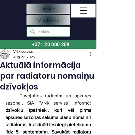
Bill.me
WhatsApp
+371 20 000 209
VNK serviss
Aug 27, 2025
Aktuālā informācija
par radiatoru nomaiņu
dzīvokļos
	Tuvojoties rudenim un apkures 
sezonai, SIA "VNK serviss" informē: 
dzīvokļu īpašnieki, kuri vēl pirms 
apkures sezonas sākuma plāno nomainīt 
radiatorus, ir aicināti iesniegt pieteikumu 
līdz 5. septembrim. Savukārt radiatoru 