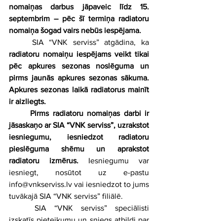
nomaiņas darbus jāpaveic līdz 15. 
septembrim – pēc šī termiņa radiatoru 
nomaiņa šogad vairs nebūs iespējama.
	SIA “VNK serviss” atgādina, ka 
radiatoru nomaiņu iespējams veikt tikai 
pēc apkures sezonas noslēguma un 
pirms jaunās apkures sezonas sākuma. 
Apkures sezonas laikā radiatorus mainīt 
ir aizliegts.
Pirms radiatoru nomaiņas darbi ir 
jāsaskaņo ar SIA “VNK serviss”, uzrakstot 
iesniegumu, iesniedzot radiatoru 
pieslēguma shēmu un aprakstot 
radiatoru izmērus. 
Iesniegumu var 
iesniegt, nosūtot uz e-pastu 
info@vnkserviss.lv vai iesniedzot to jums 
tuvākajā SIA “VNK serviss” filiālē.
	SIA “VNK serviss” speciālisti 
izskatīs pieteikumu un sniegs atbildi par 