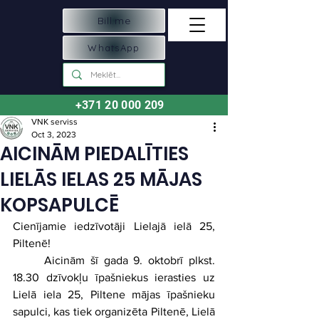
Bill.me
WhatsApp
+371 20 000 209
VNK serviss
Oct 3, 2023
AICINĀM PIEDALĪTIES
LIELĀS IELAS 25 MĀJAS
KOPSAPULCĒ
Cienījamie iedzīvotāji Lielajā ielā 25, 
Piltenē!
	Aicinām šī gada 9. oktobrī plkst. 
18.30 dzīvokļu īpašniekus ierasties uz 
Lielā iela 25, Piltene mājas īpašnieku 
sapulci, kas tiek organizēta Piltenē, Lielā 