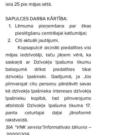
iela 25 pie mājas sētā.
SAPULCES DARBA KĀRTĪBA:
Lēmuma pieņemšana par ēkas 
pieslēgšanu centrālajai katlumājai;
Citi aktuāli jautājumi.
	Kopsapulcē aicināti piedalīties visi 
mājas iedzīvotāji, taču jāņem vērā, ka 
saskaņā ar Dzīvokļa īpašuma likumu 
balsojumā drīkst piedalīties tikai 
dzīvokļu īpašnieki. Gadījumā, ja Jūs 
pilnvarojat citu personu pārstāvēt savas 
kā dzīvokļa īpašnieka intereses dzīvokļa 
īpašnieku kopībā, tad pilnvarojums 
atbilstoši Dzīvokļa īpašuma likuma 17. 
panta ceturtajai daļai jānoformē 
rakstveidā.
SIA “VNK serviss”Informatīvais tālrunis – 
20000209